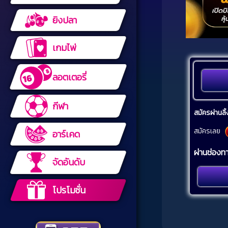
ยิงปลา
เกมไพ่
ลอตเตอรี่
กีฬา
สมัครผ่านลิ
สมัครเลย
อาร์เคด
ผ่านช่องทา
จัดอันดับ
โปรโมชั่น
ดาวน์โหลด