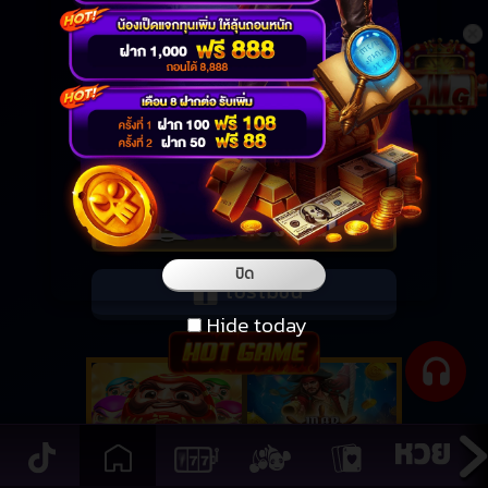
เข้าสู่ระบบแบบลากเส้น
Hide today
ปิด
โปรโมชั่น
Hide today