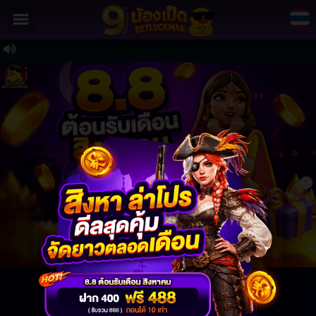
/
×
เมนูหลัก
ลงทะเบียน
โปรโมชั่น
จัดอันดับ
เกี่ยวกับเรา
คำถามที่พบบ่อย
ขั้นตอนการฝากเงิน
ข้อกำหนดและเงื่อนไข
ดาวน์โหลด