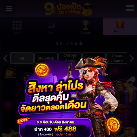
/
×
เมนูหลัก
ลงทะเบียน
โปรโมชั่น
GAME
Hot
จัดอันดับ
โปรโมชั่น
ไม่ได้ร่วมโปรโมชั่น
จัดอันดับ
CASINO
Arcade
All
Slot+Fish
Sport Game
Game
Game
เกี่ยวกับเรา
คำถามที่พบบ่อย
ขั้นตอนการฝากเงิน
ข้อกำหนดและเงื่อนไข
ดาวน์โหลด